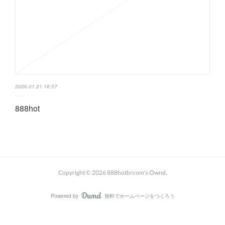
2026.01.21 16:57
888hot
Copyright ©
2026
888hotbrcom's Ownd
.
Powered by
無料でホームページをつくろう
AmebaOwnd
フォロー